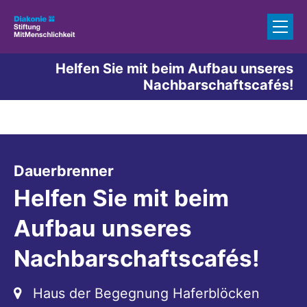
Zum Inhalt springen
Helfen Sie mit beim Aufbau unseres
Nachbarschaftscafés!
:
Dauerbrenner
Helfen Sie mit beim
Aufbau unseres
Nachbarschaftscafés!
???msg.page.sr.location???
Haus der Begegnung Haferblöcken