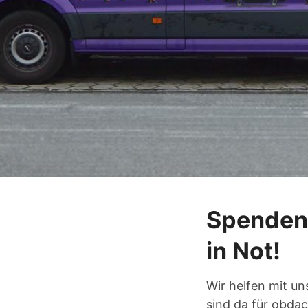
© Clemens Schneider
Spenden 
in Not!
Wir helfen mit u
sind da für obda