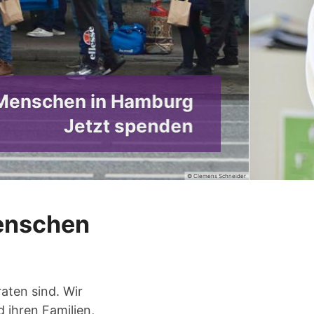
Hil
Menschen
aten sind. Wir
 ihren Familien,