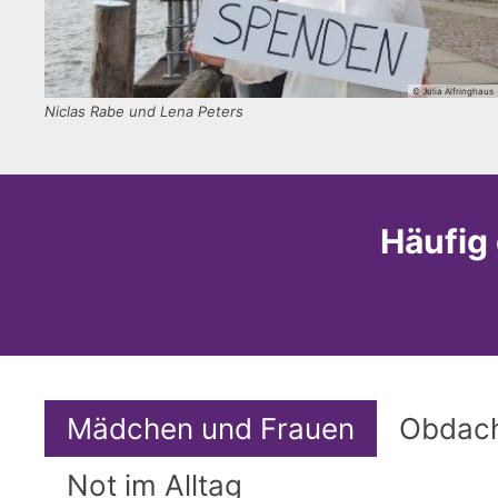
© Julia Alfringhaus
Niclas Rabe und Lena Peters
Häufig
Mädchen und Frauen
Obdach
Not im Alltag