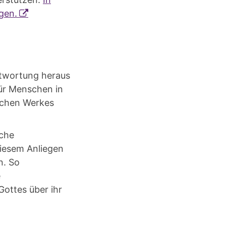
gen.
antwortung heraus
für Menschen in
ischen Werkes
iche
diesem Anliegen
n. So
e
ottes über ihr