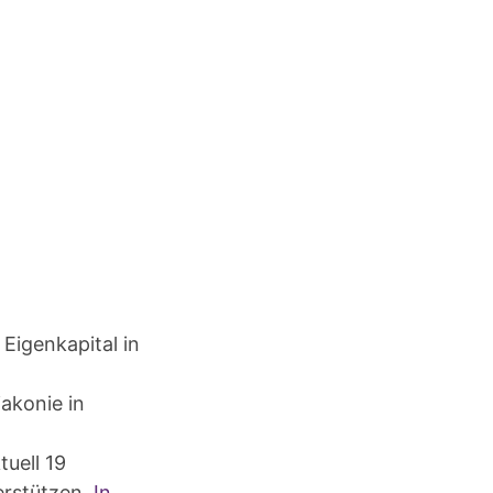
Eigenkapital in
iakonie in
uell 19
erstützen.
In