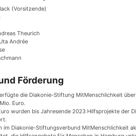
ack (Vorsitzende)
m
ndreas Theurich
 Uta Andrée
se
tschmann
und Förderung
rfügte die Diakonie-Stiftung MitMenschlichkeit über 
Mio. Euro.
 Euro wurden bis Jahresende 2023 Hilfsprojekte der D
rt.
n im Diakonie-Stiftungsverbund MitMenschlichkeit akt
ltet, die Hilfsangebote für Menschen in Hamburg unt