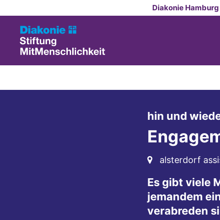
Zum Inhalt springen
Diakonie Hamburg
hin und wiede
Engageme
???msg.page.sr.l
alsterdorf as
Es gibt viele 
jemandem ein
verabreden s