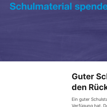
Guter Sc
den Rück
Ein guter Schulst
Verfügung hat. Do