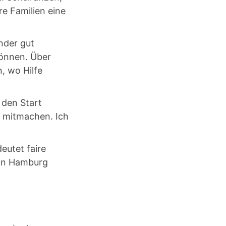
re Familien eine
nder gut
können. Über
, wo Hilfe
 den Start
n mitmachen. Ich
eutet faire
 in Hamburg