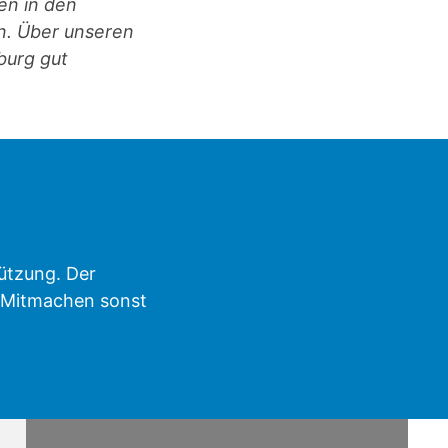
en in den
n. Über unseren
burg gut
ützung. Der
o Mitmachen sonst