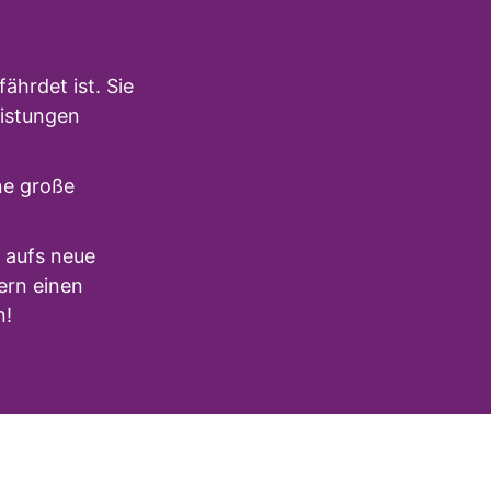
ährdet ist. Sie
eistungen
ne große
r aufs neue
ern einen
n!