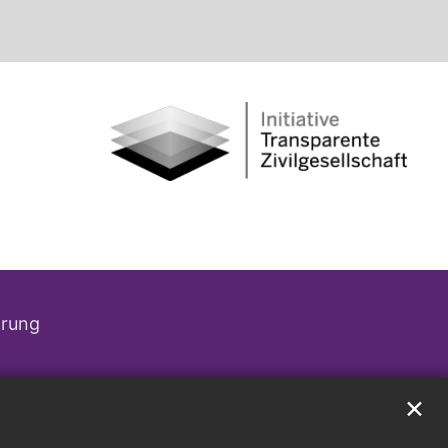
ärung
✕