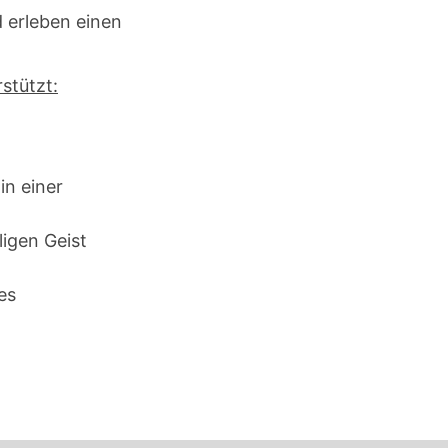
d erleben einen
stützt:
in einer
igen Geist
es