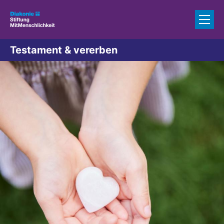
Zum Inhalt springen
Testament & vererben