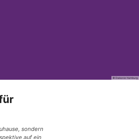
© Diakonie Hamburg
für
Zuhause, sondern
pektive auf ein