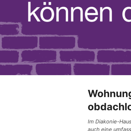
Wohnunge
obdachl
Im Diakonie-Haus
auch
eine umfass