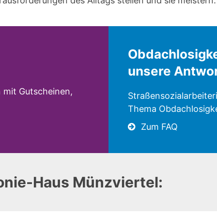
ausforderungen des Alltags stellen und sie meistern.
Obdachlosigke
unsere Antwo
 mit Gutscheinen,
Straßensozialarbeite
Thema Obdachlosigke
Zum FAQ
konie-Haus Münzviertel: